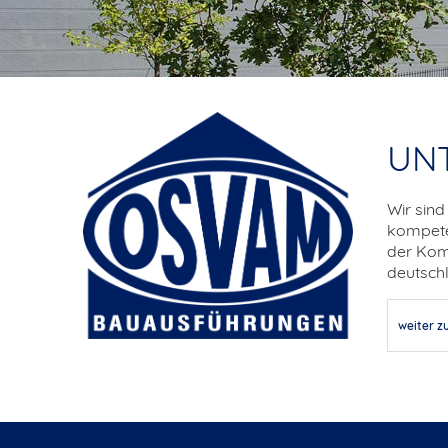
UN
Wir sin
kompete
der Komp
deutschl
weiter 